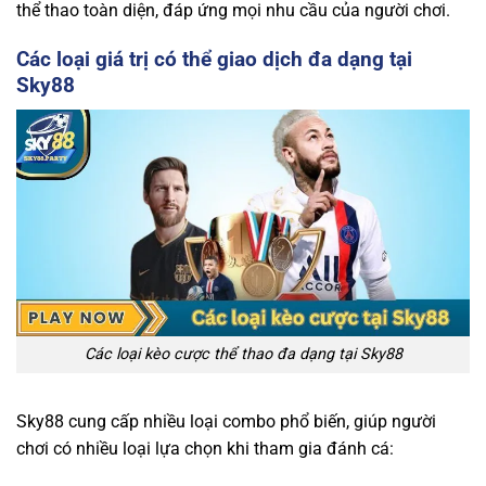
thể thao toàn diện, đáp ứng mọi nhu cầu của người chơi.
Các loại giá trị có thể giao dịch đa dạng tại
Sky88
Các loại kèo cược thể thao đa dạng tại Sky88
Sky88 cung cấp nhiều loại combo phổ biến, giúp người
chơi có nhiều loại lựa chọn khi tham gia đánh cá: