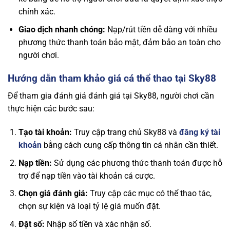
chính xác.
Giao dịch nhanh chóng:
Nạp/rút tiền dễ dàng với nhiều
phương thức thanh toán bảo mật, đảm bảo an toàn cho
người chơi.
Hướng dẫn tham khảo giá cá thể thao tại Sky88
Để tham gia đánh giá đánh giá tại Sky88, người chơi cần
thực hiện các bước sau:
Tạo tài khoản:
Truy cập trang chủ Sky88 và
đăng ký tài
khoản
bằng cách cung cấp thông tin cá nhân cần thiết.
Nạp tiền:
Sử dụng các phương thức thanh toán được hỗ
trợ để nạp tiền vào tài khoản cá cược.
Chọn giá đánh giá:
Truy cập các mục có thể thao tác,
chọn sự kiện và loại tỷ lệ giá muốn đặt.
Đặt số:
Nhập số tiền và xác nhận số.