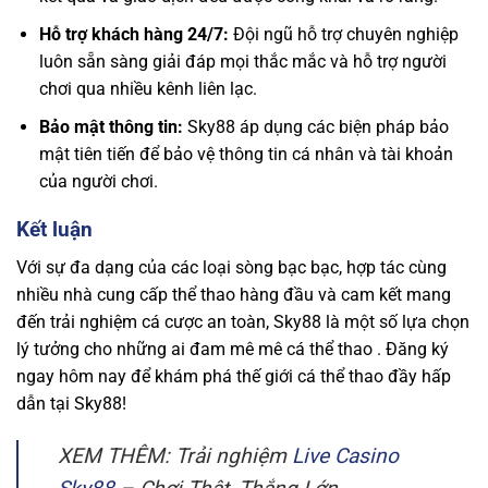
Hỗ trợ khách hàng 24/7:
Đội ngũ hỗ trợ chuyên nghiệp
luôn sẵn sàng giải đáp mọi thắc mắc và hỗ trợ người
chơi qua nhiều kênh liên lạc.
Bảo mật thông tin:
Sky88 áp dụng các biện pháp bảo
mật tiên tiến để bảo vệ thông tin cá nhân và tài khoản
của người chơi.
Kết luận
Với sự đa dạng của các loại sòng bạc bạc, hợp tác cùng
nhiều nhà cung cấp thể thao hàng đầu và cam kết mang
đến trải nghiệm cá cược an toàn, Sky88 là một số lựa chọn
lý tưởng cho những ai đam mê mê cá thể thao . Đăng ký
ngay hôm nay để khám phá thế giới cá thể thao đầy hấp
dẫn tại Sky88!
XEM THÊM: Trải nghiệm
Live Casino