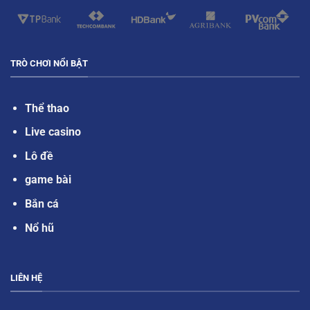
TRÒ CHƠI NỔI BẬT
Thể thao
Live casino
Lô đề
game bài
Bắn cá
Nổ hũ
LIÊN HỆ