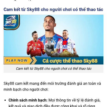
Cam kết từ Sky88 cho người chơi có thể thao tác
Cam kết từ Sky88 cho người chơi có thể thao tác
Sky88 cam kết mang đến môi trường đánh giá an toàn và
minh bạch cho người chơi:
Chính sách minh bạch:
Mọi thông tin về tỷ lệ đánh giá,
kết quả và giao dịch đều được công khai và rõ ràng.