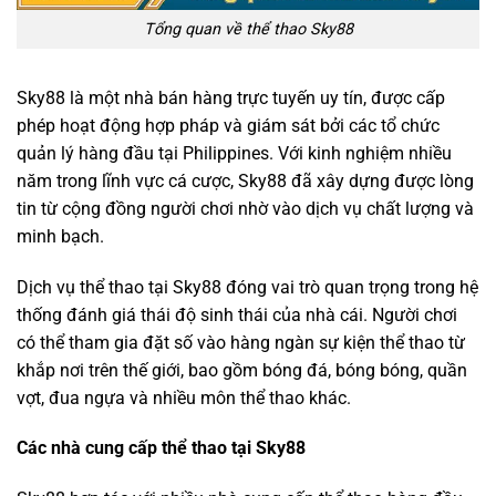
Tổng quan về thể thao Sky88
Sky88 là một nhà bán hàng trực tuyến uy tín, được cấp
phép hoạt động hợp pháp và giám sát bởi các tổ chức
quản lý hàng đầu tại Philippines. Với kinh nghiệm nhiều
năm trong lĩnh vực cá cược, Sky88 đã xây dựng được lòng
tin từ cộng đồng người chơi nhờ vào dịch vụ chất lượng và
minh bạch.
Dịch vụ thể thao tại Sky88 đóng vai trò quan trọng trong hệ
thống đánh giá thái độ sinh thái của nhà cái. Người chơi
có thể tham gia đặt số vào hàng ngàn sự kiện thể thao từ
khắp nơi trên thế giới, bao gồm bóng đá, bóng bóng, quần
vợt, đua ngựa và nhiều môn thể thao khác.
Các nhà cung cấp thể thao tại Sky88