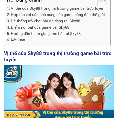
Vị thế của Sky88 trong thị trường game bài trực tuyến
Hợp tác với các nhà cung cấp game hàng đầu thế giới
Hệ thống trò chơi bài đa dạng tại Sky88
Điểm nổi bật của game bài Sky88
Hướng dẫn tham gia game bài tại Sky88
Kết luận
Vị thế của Sky88 trong thị trường game bài trực
tuyến