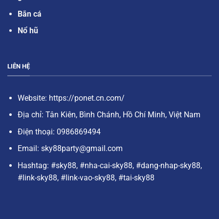
Bắn cá
Nổ hũ
LIÊN HỆ
Website:
https://ponet.cn.com/
Địa chỉ: Tân Kiên, Bình Chánh, Hồ Chí Minh, Việt Nam
Điện thoại: 0986869494
Email:
sky88party@gmail.com
Hashtag: #sky88, #nha-cai-sky88, #dang-nhap-sky88,
#link-sky88, #link-vao-sky88, #tai-sky88