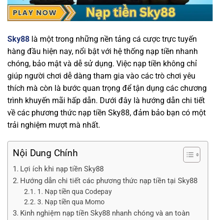
Sky88
là một trong những nền tảng cá cược trực tuyến
hàng đầu hiện nay, nổi bật với hệ thống nạp tiền nhanh
chóng, bảo mật và dễ sử dụng. Việc nạp tiền không chỉ
giúp người chơi dễ dàng tham gia vào các trò chơi yêu
thích mà còn là bước quan trọng để tận dụng các chương
trình khuyến mãi hấp dẫn. Dưới đây là hướng dẫn chi tiết
về các phương thức nạp tiền Sky88, đảm bảo bạn có một
trải nghiệm mượt mà nhất.
Nội Dung Chính
Lợi ích khi nạp tiền Sky88
Hướng dẫn chi tiết các phương thức nạp tiền tại Sky88
1. Nạp tiền qua Codepay
3. Nạp tiền qua Momo
Kinh nghiệm nạp tiền Sky88 nhanh chóng và an toàn