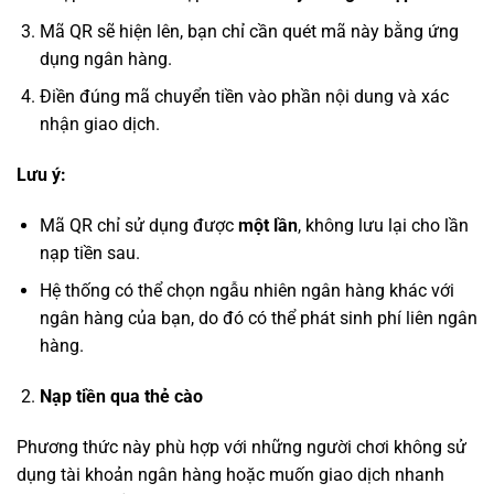
Mã QR sẽ hiện lên, bạn chỉ cần quét mã này bằng ứng
dụng ngân hàng.
Điền đúng mã chuyển tiền vào phần nội dung và xác
nhận giao dịch.
Lưu ý:
Mã QR chỉ sử dụng được
một lần
, không lưu lại cho lần
nạp tiền sau.
Hệ thống có thể chọn ngẫu nhiên ngân hàng khác với
ngân hàng của bạn, do đó có thể phát sinh phí liên ngân
hàng.
Nạp tiền qua thẻ cào
Phương thức này phù hợp với những người chơi không sử
dụng tài khoản ngân hàng hoặc muốn giao dịch nhanh