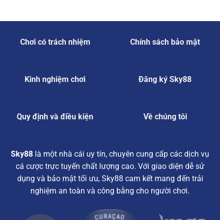
chọn
quan
nắm
kèo
trọng
bóng
mà
đá
người
chuẩn
chơi
Chơi có trách nhiệm
Chính sách bảo mật
xát
cần
tại
biết
nhà
cái
Kinh nghiệm chơi
Đăng ký Sky88
Sky88
Quy định và điều kiện
Về chúng tôi
Sky88
là một nhà cái uy tín, chuyên cung cấp các dịch vụ
cá cược trực tuyến chất lượng cao. Với giao diện dễ sử
dụng và bảo mật tối ưu, Sky88 cam kết mang đến trải
nghiệm an toàn và công bằng cho người chơi.