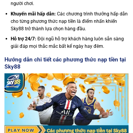
người chơi.
Khuyến mãi hấp dẫn:
Các chương trình thưởng hấp dẫn
cho từng phương thức nạp tiền là điểm nhấn khiến
Sky88 trở thành lựa chọn hàng đầu.
Hỗ trợ 24/7:
Đội ngũ hỗ trợ khách hàng luôn sẵn sàng
giải đáp mọi thắc mắc bất kể ngày hay đêm.
Hướng dẫn chi tiết các phương thức nạp tiền tại
Sky88