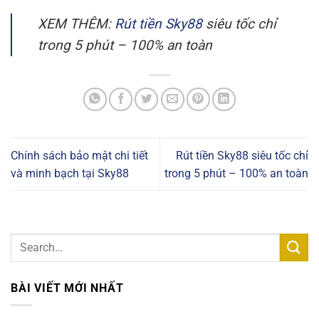
XEM THÊM:
Rút tiền Sky88
siêu tốc chỉ
trong 5 phút – 100% an toàn
Chính sách bảo mật chi tiết
Rút tiền Sky88 siêu tốc chỉ
và minh bạch tại Sky88
trong 5 phút – 100% an toàn
BÀI VIẾT MỚI NHẤT