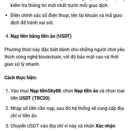
kiểm tra thông tin mới nhất trước mỗi giao dịch.
Điền chính xác số điện thoại, tên tài khoản và mã giao
dịch để tránh sai sót.
Nạp tiền bằng tiền ảo (USDT)
Phương thức này đặc biệt dành cho những người chơi yêu
thích công nghệ blockchain, với độ bảo mật cao và thời
gian xử lý nhanh.
Cách thực hiện:
Vào mục
Nạp tiềnSky88
, chọn
Nạp tiền ảo
và chọn loại
tiền
USDT (TRC20)
.
Nhập số tiền cần nạp, sau đó hệ thống sẽ cung cấp địa
chỉ ví tiền ảo.
Chuyển USDT vào địa chỉ ví này và nhấn
Xác nhận