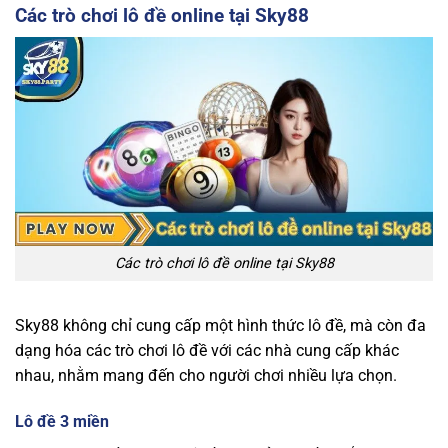
Các trò chơi lô đề online tại Sky88
Các trò chơi lô đề online tại Sky88
Sky88 không chỉ cung cấp một hình thức lô đề, mà còn đa
dạng hóa các trò chơi lô đề với các nhà cung cấp khác
nhau, nhằm mang đến cho người chơi nhiều lựa chọn.
Lô đề 3 miền