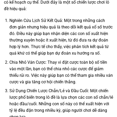
có kế hoạch cụ thể. Dưới đây là một số chiến lược chơi lô
đề hiệu quả:
Nghiên Cứu Lịch Sử Kết Quả: Một trong những cách
đơn giản nhưng hiệu quả là theo dõi kết quả xổ số trước
đó. Điều này giúp bạn nhận diện các con số xuất hiện
thường xuyên hoặc ít xuất hiện, từ đó đưa ra dự đoán
hợp lý hơn. Thực tế cho thấy, việc phân tích kết quả từ
quá khứ có thể giúp bạn dự đoán xu hướng ra số.
Chia Nhỏ Ván Cược: Thay vì đặt cược toàn bộ số tiền
vào một lần, bạn có thể chia nhỏ các cược để giảm
thiểu rủi ro. Việc này giúp bạn có thể tham gia nhiều ván
cược và gia tăng cơ hội chiến thắng.
Sử Dụng Chiến Lược Chẵn/Lẻ và Đầu Cuối: Một chiến
lược phổ biến trong lô đề là lựa chọn các con số chẵn/lẻ
hoặc đầu/cuối. Những con số này có thể xuất hiện với
tỷ lệ đều đặn trong nhiều kỳ, giúp người chơi dễ dàng
chọn lựa.