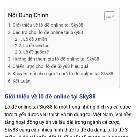
Nội Dung Chính
Giới thiệu về lô đề online tại Sky88
Các trò chơi lô đề online tại Sky88
Lô đề 3 miền
Lô đề siêu tốc
Lô đề quốc tế
Hướng dẫn tham gia lô đề online tại Sky88
Chiến lược chơi lô đề Sky88 hiệu quả
Khuyến mãi cho người chơi lô đề online tại Sky88
Kết Luận
Giới thiệu về lô đề online tại Sky88
Lô đề online tại Sky88 là một trong những dịch vụ cá cược
trực tuyến được yêu thích và tin dùng tại Việt Nam. Với nền
tảng hoạt động uy tín và lâu dài trong ngành cá cược,
Sky88 cung cấp nhiều hình thức lô đề đa dạng, từ lô đề 3