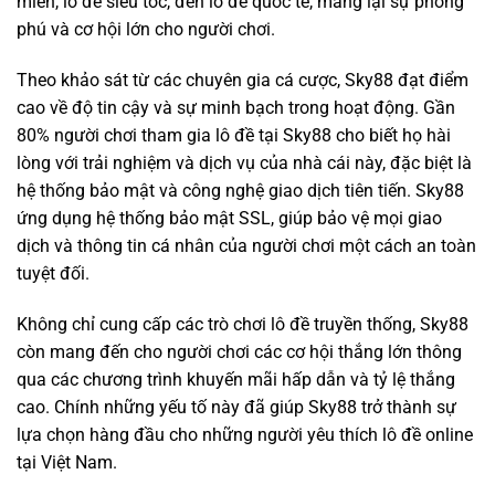
miền, lô đề siêu tốc, đến lô đề quốc tế, mang lại sự phong
phú và cơ hội lớn cho người chơi.
Theo khảo sát từ các chuyên gia cá cược, Sky88 đạt điểm
cao về độ tin cậy và sự minh bạch trong hoạt động. Gần
80% người chơi tham gia lô đề tại Sky88 cho biết họ hài
lòng với trải nghiệm và dịch vụ của nhà cái này, đặc biệt là
hệ thống bảo mật và công nghệ giao dịch tiên tiến. Sky88
ứng dụng hệ thống bảo mật SSL, giúp bảo vệ mọi giao
dịch và thông tin cá nhân của người chơi một cách an toàn
tuyệt đối.
Không chỉ cung cấp các trò chơi lô đề truyền thống, Sky88
còn mang đến cho người chơi các cơ hội thắng lớn thông
qua các chương trình khuyến mãi hấp dẫn và tỷ lệ thắng
cao. Chính những yếu tố này đã giúp Sky88 trở thành sự
lựa chọn hàng đầu cho những người yêu thích lô đề online
tại Việt Nam.