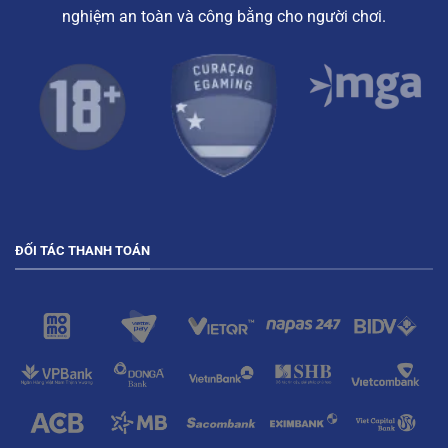
nghiệm an toàn và công bằng cho người chơi.
ĐỐI TÁC THANH TOÁN