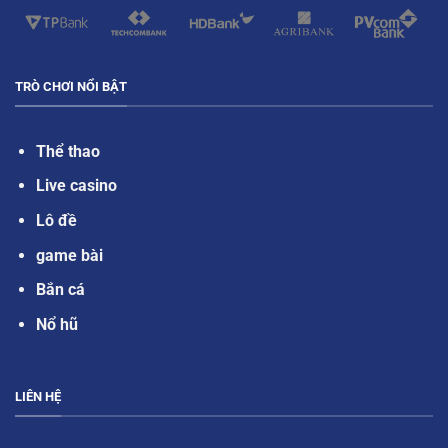
TRÒ CHƠI NỔI BẬT
Thể thao
Live casino
Lô đề
game bài
Bắn cá
Nổ hũ
LIÊN HỆ