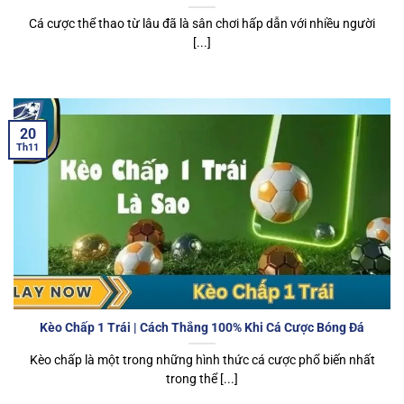
Cá cược thể thao từ lâu đã là sân chơi hấp dẫn với nhiều người
[...]
20
Th11
Kèo Chấp 1 Trái | Cách Thắng 100% Khi Cá Cược Bóng Đá
Kèo chấp là một trong những hình thức cá cược phổ biến nhất
trong thể [...]