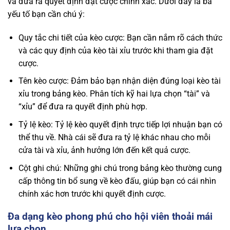
và đưa ra quyết định đặt cược chính xác. Dưới đây là ba
yếu tố bạn cần chú ý:
Quy tắc chi tiết của kèo cược: Bạn cần nắm rõ cách thức
và các quy định của kèo tài xỉu trước khi tham gia đặt
cược.
Tên kèo cược: Đảm bảo bạn nhận diện đúng loại kèo tài
xỉu trong bảng kèo. Phân tích kỹ hai lựa chọn “tài” và
“xỉu” để đưa ra quyết định phù hợp.
Tỷ lệ kèo: Tỷ lệ kèo quyết định trực tiếp lợi nhuận bạn có
thể thu về. Nhà cái sẽ đưa ra tỷ lệ khác nhau cho mỗi
cửa tài và xỉu, ảnh hưởng lớn đến kết quả cược.
Cột ghi chú: Những ghi chú trong bảng kèo thường cung
cấp thông tin bổ sung về kèo đấu, giúp bạn có cái nhìn
chính xác hơn trước khi quyết định cược.
Đa dạng kèo phong phú cho hội viên thoải mái
lựa chọn