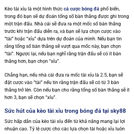
Kèo tài xỉu là một hình thức
cá cược bóng đá
phổ biến,
trong đó bạn sẽ dự đoán tổng số bàn thắng được ghi trong
một trận đấu. Nhà cái sẽ đưa ra một mốc số bàn thắng
trước khi trận đấu diễn ra, và bạn sẽ lựa chọn cược vào
“tài” hoặc “xỉu” dựa trên dự đoán của mình. Nếu bạn tin
rằng tổng số bàn thắng sẽ vượt qua mốc này, bạn chọn
“tài”. Ngược lại, nếu bạn nghĩ rằng trận đấu sẽ có ít bàn
thắng hơn, bạn chọn “xỉu”.
Chẳng hạn, nếu nhà cái đưa ra mốc tài xỉu là 2.5, bạn sẽ
đặt cược vào “tài” nếu tin rằng trận đấu sẽ có từ 3 bàn
thắng trở lên. Còn nếu bạn cho rằng tổng số bàn thắng sẽ ít
hơn 3, bạn sẽ chọn “xỉu”.
Sức hút của kèo tài xỉu trong bóng đá tại sky88
Sức hấp dẫn của kèo tài xỉu đến từ khả năng mang lại lợi
nhuận cao. Tỷ lệ cược cho các lựa chọn tài hoặc xỉu luôn