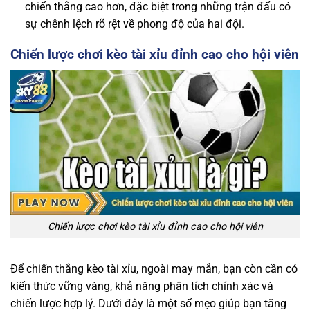
chiến thắng cao hơn, đặc biệt trong những trận đấu có
sự chênh lệch rõ rệt về phong độ của hai đội.
Chiến lược chơi kèo tài xỉu đỉnh cao cho hội viên
Chiến lược chơi kèo tài xỉu đỉnh cao cho hội viên
Để chiến thắng kèo tài xỉu, ngoài may mắn, bạn còn cần có
kiến thức vững vàng, khả năng phân tích chính xác và
chiến lược hợp lý. Dưới đây là một số mẹo giúp bạn tăng