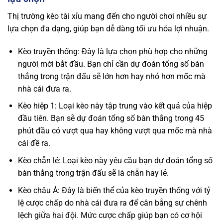
Thị trường kèo tài xỉu mang đến cho người chơi nhiều sự
lựa chọn đa dạng, giúp bạn dễ dàng tối ưu hóa lợi nhuận.
Kèo truyền thống: Đây là lựa chọn phù hợp cho những
người mới bắt đầu. Bạn chỉ cần dự đoán tổng số bàn
thắng trong trận đấu sẽ lớn hơn hay nhỏ hơn mốc mà
nhà cái đưa ra.
Kèo hiệp 1: Loại kèo này tập trung vào kết quả của hiệp
đầu tiên. Bạn sẽ dự đoán tổng số bàn thắng trong 45
phút đầu có vượt qua hay không vượt qua mốc mà nhà
cái đề ra.
Kèo chẵn lẻ: Loại kèo này yêu cầu bạn dự đoán tổng số
bàn thắng trong trận đấu sẽ là chẵn hay lẻ.
Kèo châu Á: Đây là biến thể của kèo truyền thống với tỷ
lệ cược chấp do nhà cái đưa ra để cân bằng sự chênh
lệch giữa hai đội. Mức cược chấp giúp bạn có cơ hội